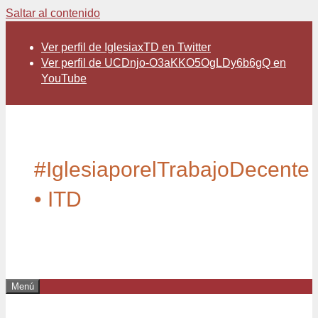
Saltar al contenido
Ver perfil de IglesiaxTD en Twitter
Ver perfil de UCDnjo-O3aKKO5OgLDy6b6gQ en
YouTube
#IglesiaporelTrabajoDecente
• ITD
Menú