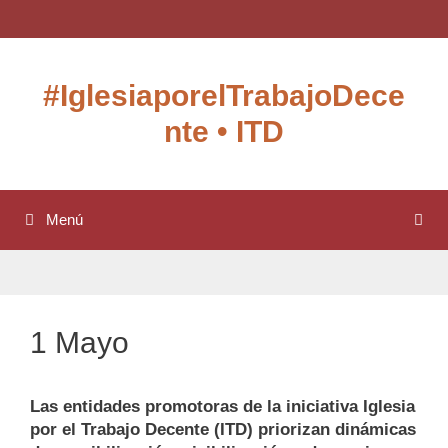
Saltar
Ver
Ver
al
perfil
perfil
contenido
de
de
IglesiaxTD
UCDnjo-
#IglesiaporelTrabajoDece
en
O3aKKO5OgLDy6b6gQ
Twitter
en
nte • ITD
YouTube
Menú
1 Mayo
Las entidades promotoras de la iniciativa Iglesia
por el Trabajo Decente (ITD) priorizan dinámicas