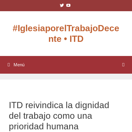
Saltar
Ver
Ver
al
perfil
perfil
de
de
contenido
IglesiaxTD
UCDnjo-
en
O3aKKO5OgLDy6b6gQ
#IglesiaporelTrabajoDece
Twitter
en
YouTube
nte • ITD
Menú
ITD reivindica la dignidad
del trabajo como una
prioridad humana