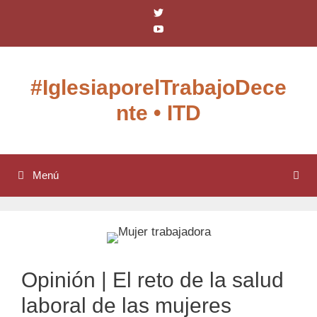
Saltar
Ver
al
perfil
Ver
de
contenido
perfil
IglesiaxTD
de
en
UCDnjo-
Twitter
O3aKKO5OgLDy6b6gQ
#IglesiaporelTrabajoDece
en
YouTube
nte • ITD
Menú
Opinión | El reto de la salud
laboral de las mujeres