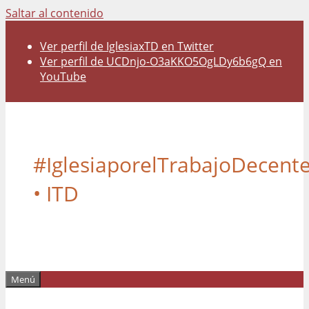
Saltar al contenido
Ver perfil de IglesiaxTD en Twitter
Ver perfil de UCDnjo-O3aKKO5OgLDy6b6gQ en
YouTube
#IglesiaporelTrabajoDecent
• ITD
Menú