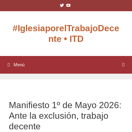
Saltar
Ver
Ver
al
perfil
perfil
de
de
contenido
IglesiaxTD
UCDnjo-
en
O3aKKO5OgLDy6b6gQ
#IglesiaporelTrabajoDece
Twitter
en
YouTube
nte • ITD
Menú
Manifiesto 1º de Mayo 2026:
Ante la exclusión, trabajo
decente