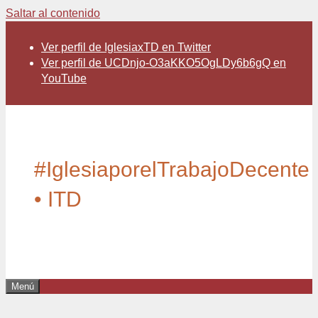
Saltar al contenido
Ver perfil de IglesiaxTD en Twitter
Ver perfil de UCDnjo-O3aKKO5OgLDy6b6gQ en
YouTube
#IglesiaporelTrabajoDecente
• ITD
Menú