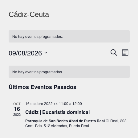
Cádiz-Ceuta
No hay eventos programados.
09/08/2026
Navegac
Nave
Buscar
Mes
de
Selecciona
de
Calendario
la
vista
No hay eventos programados.
búsque
fecha.
de
de
y
Últimos Eventos Pasados
Even
Eventos
vistas
16 octubre 2022 >> 11:00
a
12:00
OCT
de
16
Cádiz | Eucaristía dominical
2022
Eventos
Parroquia de San Benito Abad de Puerto Real
Cl Real, 203
Cont. Bda. 512 viviendas, Puerto Real