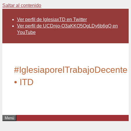
Saltar al contenido
Ver perfil de IglesiaxTD en Twitter
Ver perfil de UCDnjo-O3aKKO5OgLDy6b6gQ en
YouTube
#IglesiaporelTrabajoDecente
• ITD
Menú