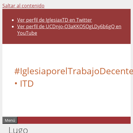
Saltar al contenido
Ver perfil de IglesiaxTD en Twitter
Ver perfil de UCDnjo-O3aKKO5OgLDy6b6gQ en
YouTube
#IglesiaporelTrabajoDecent
• ITD
Menú
Lugo