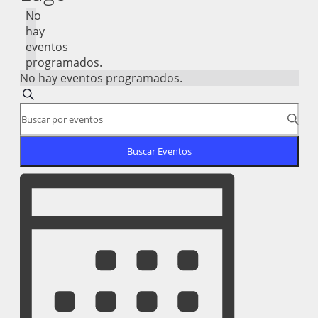
No
hay
eventos
programados.
No hay eventos programados.
Navegación
Buscar
Introduce
de
la
palabra
búsqueda
Buscar Eventos
clave.
y
Busca
Navegación
Eventos
vistas
de
para
vistas
de
la
de
palabra
Eventos
clave.
Evento