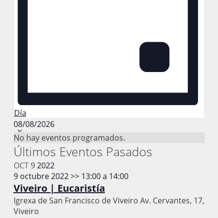
Día
Selecciona
08/08/2026
la
Calendario
No hay eventos programados.
fecha.
Últimos Eventos Pasados
de
OCT
9
2022
Eventos
9 octubre 2022 >> 13:00
a
14:00
Viveiro | Eucaristía
Igrexa de San Francisco de Viveiro
Av. Cervantes, 17,
Viveiro