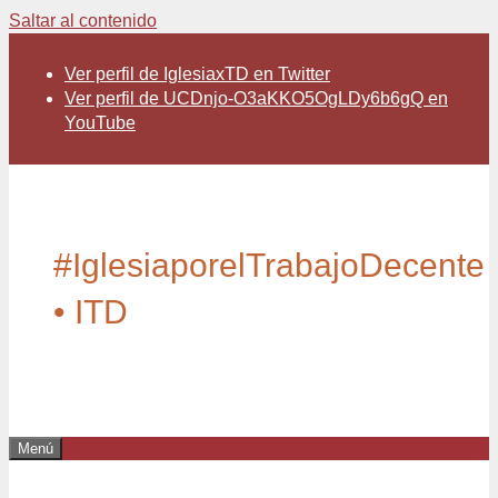
Saltar al contenido
Ver perfil de IglesiaxTD en Twitter
Ver perfil de UCDnjo-O3aKKO5OgLDy6b6gQ en
YouTube
#IglesiaporelTrabajoDecente
• ITD
Menú