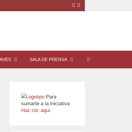
Ver
Ver
perfil
perfil
de
de
IglesiaxTD
UCDnjo-
en
O3aKKO5OgLDy6b6gQ
Twitter
en
YouTube
LAVES
SALA DE PRENSA
Para
sumarte a la iniciativa
Haz clic aquí
.