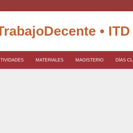
TrabajoDecente • ITD
TIVIDADES
MATERIALES
MAGISTERIO
DÍAS C
bajo Decente denuncia que el
boca a mujeres, jóvenes y
s a la pobreza