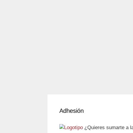
X
Facebook
WhatsApp
Telegram
Correo electrónico
3 comentarios
Adhesión
¿Quieres sumarte a la