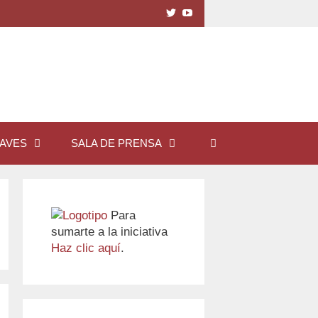
Ver
Ver
perfil
perfil
de
de
IglesiaxTD
UCDnjo-
en
O3aKKO5OgLDy6b6gQ
Twitter
en
YouTube
LAVES
SALA DE PRENSA
Para
sumarte a la iniciativa
Haz clic aquí
.