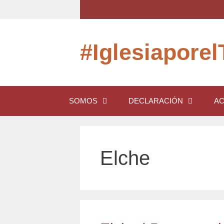
Saltar
al
contenido
#Iglesiaporel
SOMOS
DECLARACIÓN
AC
Elche