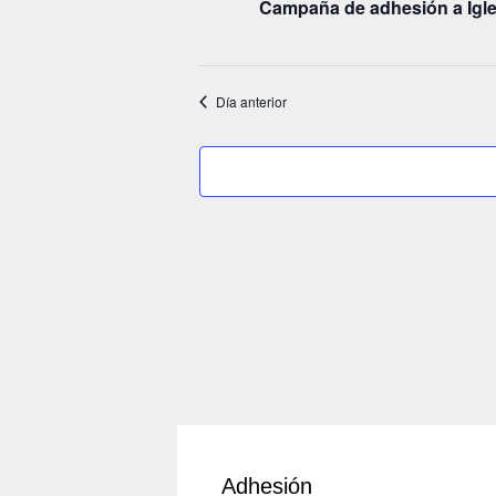
noviembre
Campaña de adhesión a Igles
c
i
2018
o
n
Día anterior
a
l
a
f
e
c
h
a
.
Adhesión