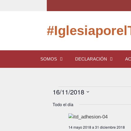
Saltar
al
contenido
#Iglesiaporel
SOMOS
DECLARACIÓN
AC
Eventos
16/11/2018
S
en
Todo el día
e
l
16
e
c
14 mayo 2018
a
31 diciembre 2018