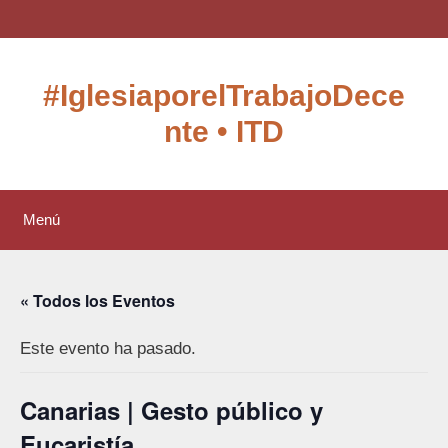
Saltar
Ver
Ver
al
perfil
perfil
contenido
de
de
IglesiaxTD
UCDnjo-
#IglesiaporelTrabajoDece
en
O3aKKO5OgLDy6b6gQ
Twitter
en
nte • ITD
YouTube
Menú
« Todos los Eventos
Este evento ha pasado.
Canarias | Gesto público y
Eucaristía