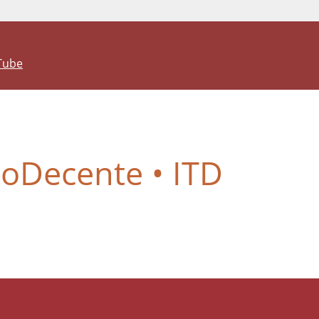
Tube
joDecente • ITD