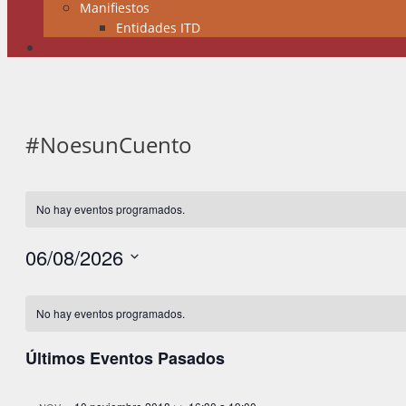
Manifiestos
Entidades ITD
#NoesunCuento
No hay eventos programados.
06/08/2026
Selecciona
Calendario
la
No hay eventos programados.
fecha.
de
Últimos Eventos Pasados
Eventos