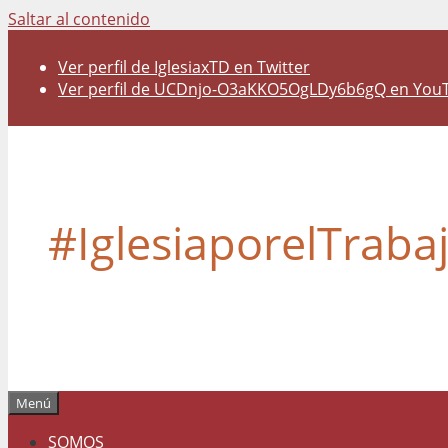
Saltar al contenido
Ver perfil de IglesiaxTD en Twitter
Ver perfil de UCDnjo-O3aKKO5OgLDy6b6gQ en You
#IglesiaporelTraba
Menú
SOMOS