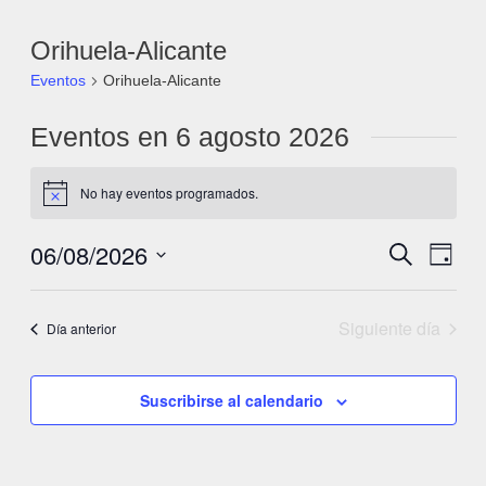
Orihuela-Alicante
Eventos
Orihuela-Alicante
Eventos en 6 agosto 2026
No hay eventos programados.
Aviso
06/08/2026
Navegac
Nave
Buscar
Día
de
Selecciona
de
la
vista
Siguiente día
búsque
Día anterior
fecha.
de
y
Even
Suscribirse al calendario
vistas
de
Eventos