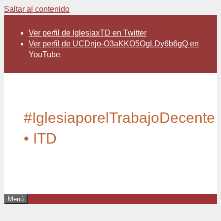
Saltar al contenido
Ver perfil de IglesiaxTD en Twitter
Ver perfil de UCDnjo-O3aKKO5OgLDy6b6gQ en
YouTube
#IglesiaporelTrabajoDecente
• ITD
Menú