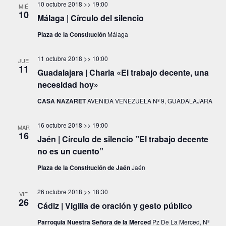
a
t
10 octubre 2018 >> 19:00
MIÉ
10
y
o
Málaga | Círculo del silencio
v
Plaza de la Constitución
Málaga
i
11 octubre 2018 >> 10:00
s
JUE
11
Guadalajara | Charla «El trabajo decente, una
t
necesidad hoy»
a
CASA NAZARET
AVENIDA VENEZUELA Nº 9, GUADALAJARA
s
d
16 octubre 2018 >> 19:00
MAR
16
e
Jaén | Círculo de silencio ”El trabajo decente
no es un cuento”
E
v
Plaza de la Constitución de Jaén
Jaén
e
26 octubre 2018 >> 18:30
VIE
n
26
Cádiz | Vigilia de oración y gesto público
t
Parroquia Nuestra Señora de la Merced
Pz De La Merced, Nº