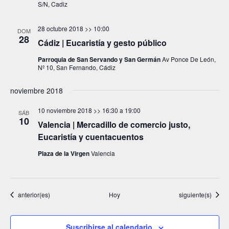
o
S/N, Cadiz
s
28 octubre 2018 >> 10:00
DOM
28
Cádiz | Eucaristía y gesto público
Parroquia de San Servando y San Germán
Av Ponce De León,
Nº 10, San Fernando, Cádiz
noviembre 2018
10 noviembre 2018 >> 16:30
a
19:00
SÁB
10
Valencia | Mercadillo de comercio justo,
Eucaristía y cuentacuentos
Plaza de la Virgen
Valencia
Eventos
Eventos
anterior(es)
Hoy
siguiente(s)
Suscribirse al calendario