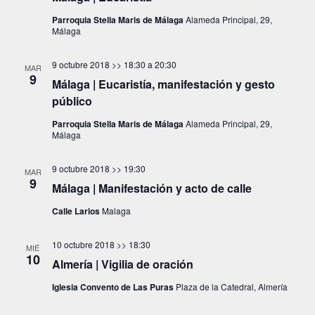
g
a
c
c
c
Parroquia Stella Maris de Málaga
Alameda Principal, 29,
a
Málaga
i
i
c
ó
o
i
9 octubre 2018 >> 18:30
a
20:30
n
n
MAR
9
a
Málaga | Eucaristía, manifestación y gesto
ó
d
l
público
e
n
a
v
Parroquia Stella Maris de Málaga
Alameda Principal, 29,
d
f
i
Málaga
e
e
s
c
b
t
9 octubre 2018 >> 19:30
MAR
h
9
a
Málaga | Manifestación y acto de calle
ú
a
s
s
Calle Larios
Malaga
.
d
q
e
10 octubre 2018 >> 18:30
MIÉ
u
E
10
Almería | Vigilia de oración
v
e
e
Iglesia Convento de Las Puras
Plaza de la Catedral, Almería
d
n